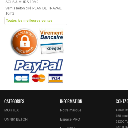
SOLS & MURS 10M2
Vernis béton ciré PLAN DE TRAVAIL
10m2
Toutes les meilleures ventes
CATEGORIES
INFORMATION
CONTA
MORTEX
Notre marque
Unnik B
158 boule
UNNIK BETON
Espace PRO
Tel: 0 