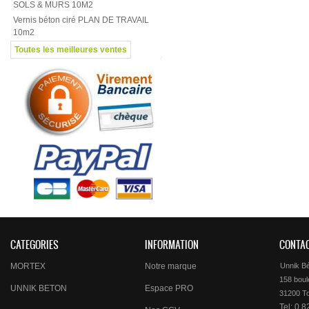
SOLS & MURS 10M2
Vernis béton ciré PLAN DE TRAVAIL
10m2
Toutes les meilleures ventes
CATEGORIES
INFORMATION
CONTA
MORTEX
Notre marque
Unnik B
158 boule
UNNIK BETON
Espace PRO
Tel: 0 